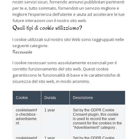
nostri servizi sicuri, fornendo annunci pubblicitari pertinenti
per te e, tutto sommato, fornendoti un servizio migliore e
migliore l’esperienza dell’utente e aiuta ad accelerare le tue
future interazioni con il nostro sito web.
Quali tipi di cookie utilizziamo?
I cookie utilizzati sul nostro sito Web sono raggruppati nelle
seguenti categorie.
Necessario
I cookie necessari sono assolutamente essenziali per il
corretto funzionamento del sito web. Questi cookie
garantiscono le funzionalità di base e le caratteristiche di
sicurezza del sito web, in modo anonimo.
Cookie
Durata
Descrizione
cookielawinf
1 year
Set by the GDPR Cookie
o-checkbox-
Consent plugin, this cookie
advertiseme
is used to record the user
nt
consent for the cookies in the
"Advertisement" category .
cookielawinf
1 year
Set by the GDPR Cookie