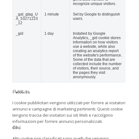
recognize unique visitors.
_gat_gtag_U
1 minute
Set by Google to distinguish
A_53271223
users.
_12
_gid
1 day
Installed by Google
Analytics, _gid cookie stores
information on how visitors
use a website, while also
creating an analytics report
of the website's performance.
Some of the data that are
collected include the number
of visitors, their source, and
the pages they visit
anonymously.
Pubblicità
I cookie pubblicitari vengono utilizzati per fornire ai visitatori
annunci e campagne di marketing pertinenti. Questi cookie
tengono traccia dei visitatori sui siti Web e raccolgono
informazioni per fornire annunci personalizzati.
Altri
Altri cookie non classificati sono quelli che vengono