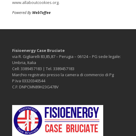
www.allaboutcookies.org.
Powered By
WebToffee
Fisioenergy Case Bruciate
via R. Gigliarelli 83,85,87 – Perugia – 06124 – PG sede legale:
Umbria, Italia
Cell: 3389457183 | Tel. 3389457183
Marchio registrato presso la camera di commercio di Pg
P.Iva 03320340544
C.F: DNPCMN89H23G478V