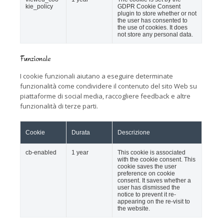
kie_policy
GDPR Cookie Consent
plugin to store whether or not
the user has consented to
the use of cookies. It does
not store any personal data.
Funzionale
I cookie funzionali aiutano a eseguire determinate
funzionalità come condividere il contenuto del sito Web su
piattaforme di social media, raccogliere feedback e altre
funzionalità di terze parti.
Cookie
Durata
Descrizione
cb-enabled
1 year
This cookie is associated
with the cookie consent. This
cookie saves the user
preference on cookie
consent. It saves whether a
user has dismissed the
notice to prevent it re-
appearing on the re-visit to
the website.