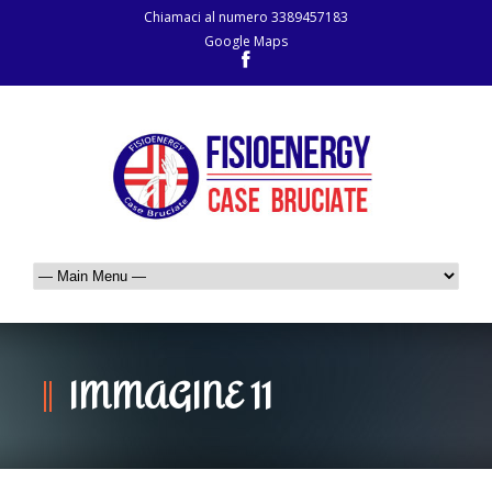
Chiamaci al numero
3389457183
Google Maps
IMMAGINE 11