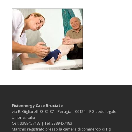
Fisioenergy Case Bruciate
via R. Gigliarelli 83,85,87 – Perugia – 06124 – PG sede legale:
Umbria, Italia
Cell: 3389457183 | Tel. 3389457183
Marchio registrato presso la camera di commercio di Pg