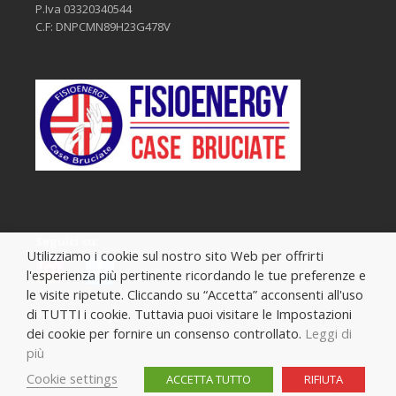
P.Iva 03320340544
C.F: DNPCMN89H23G478V
Seguici su:
Utilizziamo i cookie sul nostro sito Web per offrirti
l'esperienza più pertinente ricordando le tue preferenze e
le visite ripetute. Cliccando su “Accetta” acconsenti all'uso
di TUTTI i cookie. Tuttavia puoi visitare le Impostazioni
Privacy Policy
dei cookie per fornire un consenso controllato.
Leggi di
più
Cookie settings
ACCETTA TUTTO
RIFIUTA