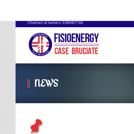
Chiamaci al numero
3389457183
NEWS