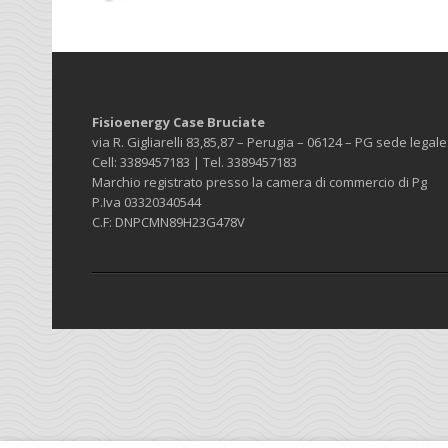
Fisioenergy Case Bruciate
via R. Gigliarelli 83,85,87 – Perugia – 06124 – PG sede legale:
Cell: 3389457183 | Tel. 3389457183
Marchio registrato presso la camera di commercio di Pg
P.Iva 03320340544
C.F: DNPCMN89H23G478V