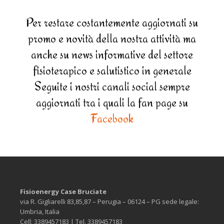
Per restare costantemente aggiornati su
promo e novità della nostra attività ma
anche su news informative del settore
fisioterapico e salutistico in generale
Seguite i nostri canali social sempre
aggiornati tra i quali la fan page su
Facebook
Fisioenergy Case Bruciate
via R. Gigliarelli 83,85,87 – Perugia – 06124 – PG sede legale:
Umbria, Italia
Cell: 3389457183 | Tel. 3389457183