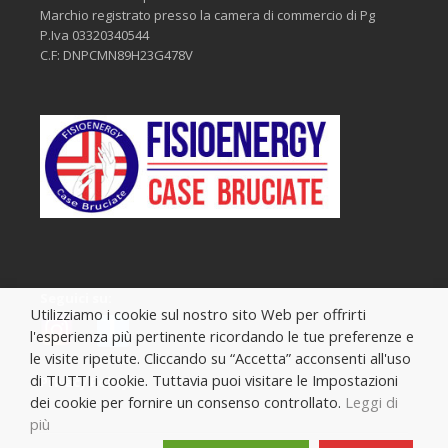
Marchio registrato presso la camera di commercio di Pg
P.Iva 03320340544
C.F: DNPCMN89H23G478V
Seguici su:
Utilizziamo i cookie sul nostro sito Web per offrirti
l'esperienza più pertinente ricordando le tue preferenze e
le visite ripetute. Cliccando su “Accetta” acconsenti all'uso
di TUTTI i cookie. Tuttavia puoi visitare le Impostazioni
Privacy Policy
dei cookie per fornire un consenso controllato.
Leggi di
più