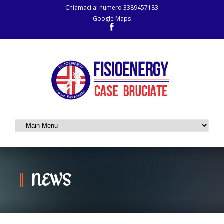
Chiamaci al numero
3389457183
Google Maps
NEWS