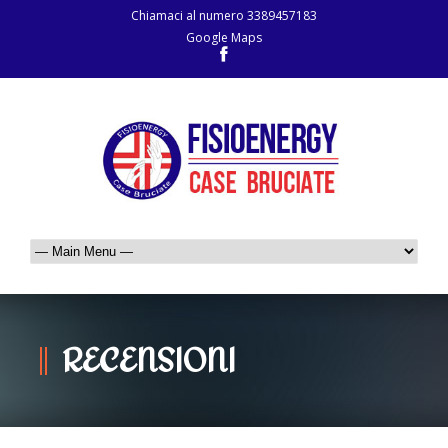
Chiamaci al numero
3389457183
Google Maps
RECENSIONI