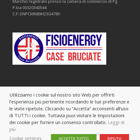
Marchio registrato presso la camera di commercio di Pg
P.Iva 03320340544
C.F: DNPCMN89H23G478V
Seguici su:
Utilizziamo i cookie sul nostro sito Web per offrirti
l'esperienza più pertinente ricordando le tue preferenze e
le visite ripetute. Cliccando su “Accetta” acconsenti all'uso
di TUTTI i cookie. Tuttavia puoi visitare le Impostazioni
Privacy Policy
dei cookie per fornire un consenso controllato.
Leggi di
più
Cookie settings
ACCETTA TUTTO
RIFIUTA