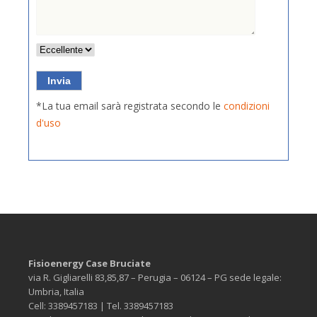
*La tua email sarà registrata secondo le
condizioni
d'uso
Fisioenergy Case Bruciate
via R. Gigliarelli 83,85,87 – Perugia – 06124 – PG sede legale:
Umbria, Italia
Cell: 3389457183 | Tel. 3389457183